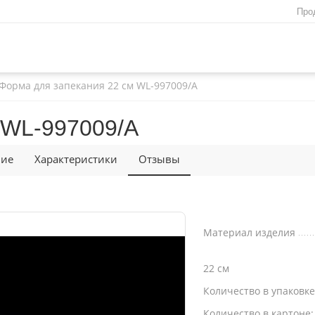
Про
Форма для запекания 22 см WL‑997009/A
 WL‑997009/A
ние
Характеристики
Отзывы
Материал изделия
22 см
Количество в упаковк
Количество в картоне