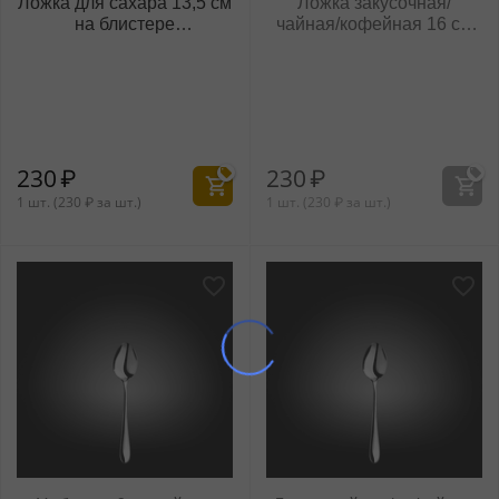
Ложка для сахара 13,5 см
Ложка закусочная/
на блистере
чайная/кофейная 16 см
WL‑999146/1B
WL‑999103/A
230
₽
230
₽
1 шт. (
230
₽
за шт.)
1 шт. (
230
₽
за шт.)