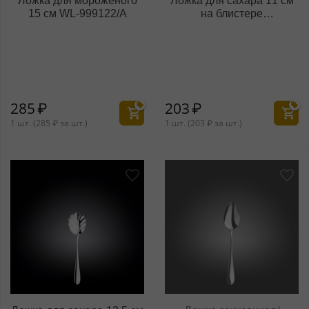
Ложка для мороженого
Ложка для сахара 11 см
15 см WL‑999122/A
на блистере
WL‑999145/1B
285
₽
203
₽
1 шт. (
285
₽
за шт.)
1 шт. (
203
₽
за шт.)