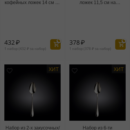
кофейных ложек 14 см на
ложек 11,5 см на
блистере
блистере
WL‑999.101.045/2B
WL‑999.101.049/2B
(999104)
(999105)
432
₽
378
₽
1 набор (
432
₽
за набор)
1 набор (
378
₽
за набор)
ХИТ
ХИТ
Набор из 2-х закусочных/
Набор из 6-ти