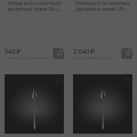
Набор из 2-х салатных/
Набор из 6-ти салатных/
десертных ложек 19 см
десертных ложек 19 см
на блистере
WL‑999108/6C
WL‑999108/2B
540
₽
2 040
₽
1 набор (
540
₽
за набор)
6 шт. (
2 040
₽
за 6 шт.)