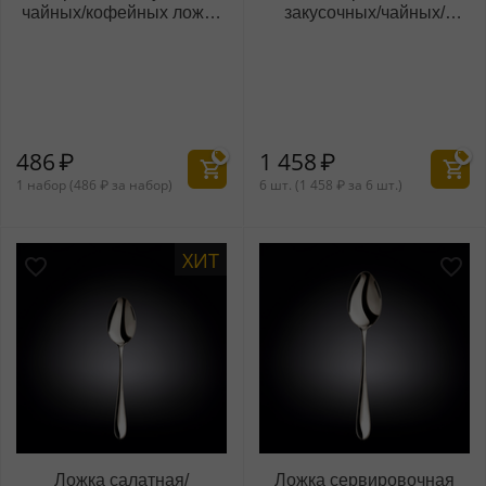
чайных/кофейных ложек
закусочных/чайных/
16 см на блистере
кофейных ложек 16 см
WL‑999103/2B
WL‑999103/6C
486
₽
1 458
₽
1 набор (
486
₽
за набор)
6 шт. (
1 458
₽
за 6 шт.)
ХИТ
Ложка салатная/
Ложка сервировочная