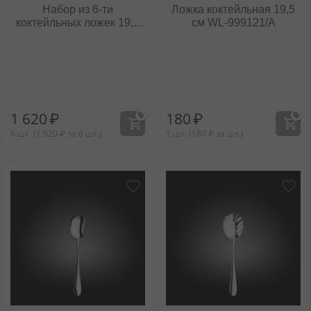
Набор из 6-ти
Ложка коктейльная 19,5
коктейльных ложек 19,5
см WL‑999121/A
см WL‑999121/6C
1 620
₽
180
₽
6 шт. (
1 620
₽
за 6 шт.)
1 шт. (
180
₽
за шт.)