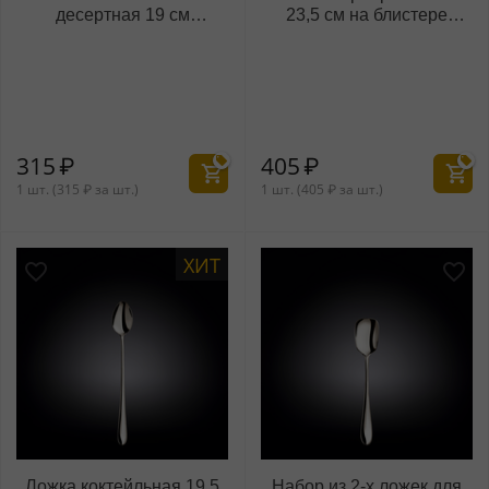
десертная 19 см
23,5 см на блистере
WL‑999108/A
WL‑999112/1B
315
₽
405
₽
1 шт. (
315
₽
за шт.)
1 шт. (
405
₽
за шт.)
ХИТ
Ложка коктейльная 19,5
Набор из 2-х ложек для