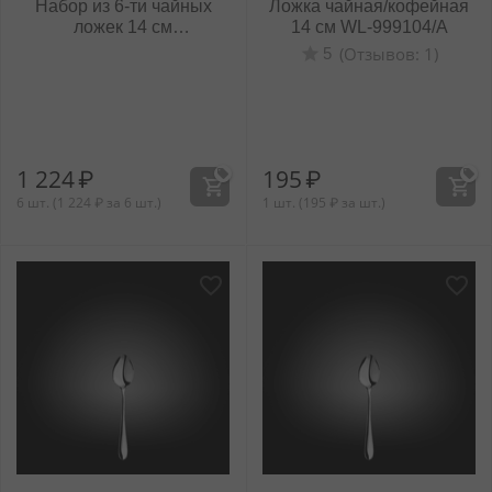
Набор из 6-ти чайных
Ложка чайная/кофейная
ложек 14 см
14 см WL‑999104/A
WL‑999104/6C
(Отзывов: 1)
5
1 224
₽
195
₽
6 шт. (
1 224
₽
за 6 шт.)
1 шт. (
195
₽
за шт.)