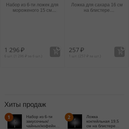
Набор из 6-ти ложек для
Ложка для сахара 16 см
мороженого 15 см
на блистере
WL‑999122/6C
WL‑999147/1B
1 296
₽
257
₽
6 шт. (
1 296
₽
за 6 шт.)
1 шт. (
257
₽
за шт.)
Хиты продаж
1
2
Набор из 6-ти
Ложка
закусочных/
коктейльная 19,5
чайных/кофейных
см на блистере