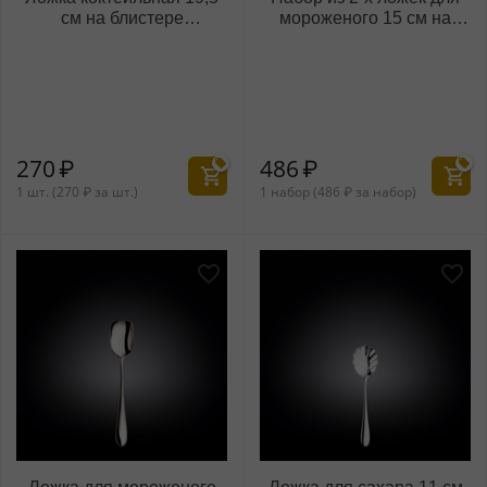
см на блистере
мороженого 15 см на
WL‑999121/1B
блистере WL‑999122/2B
270
₽
486
₽
1 шт. (
270
₽
за шт.)
1 набор (
486
₽
за набор)