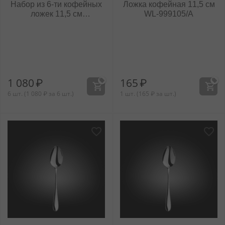
Набор из 6-ти кофейных
Ложка кофейная 11,5 см
ложек 11,5 см
WL‑999105/A
WL‑999105/6C
1 080
₽
165
₽
6 шт. (
1 080
₽
за 6 шт.)
1 шт. (
165
₽
за шт.)