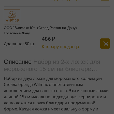
ООО "Вилмакс-Юг" (Склад Ростов-на-Дону)
Ростов-на-Дону
486
₽
Доступно:
80 шт.
К товару продавца
Описание
Набор из 2-х ложек для
мороженого 15 см на блистере
WL‑999122/2B
Набор из двух ложек для мороженого коллекции
Стелла бренда Wilmax станет отличным
дополнением для вашего стола. Эти изящные ложки
длиной 15 см идеально подходят для сервировки и
легко ложатся в руку благодаря продуманной
форме. Каждая ложка имеет овальную форму и