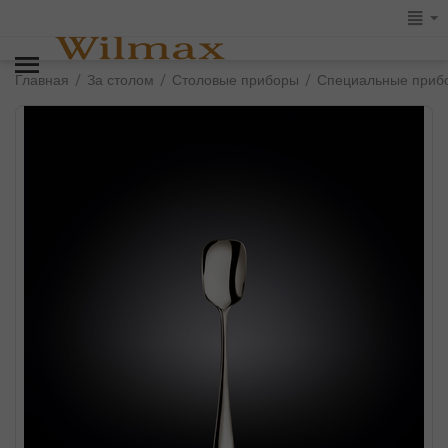
/
/
/
Главная
За столом
Столовые приборы
Специальные приб