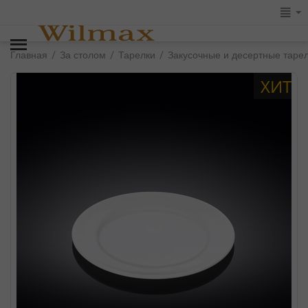
/
/
/
Главная
За столом
Тарелки
Закусочные и десертные таре
ХИТ