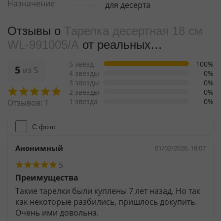
Назначение
для десерта
Отзывы о
Тарелка десертная 18 см
WL‑991005/A
от реальных
покупателeй
5 звёзд
100%
5
из 5
4 звезды
0%
3 звезды
0%
2 звезды
0%
1 звезда
0%
Отзывов: 1
С фото
Анонимный
01/02/2026, 18:07
5
Преимущества
Такие тарелки были куплены 7 лет назад. Но так
как некоторые разбились, пришлось докупить.
Очень ими довольна.