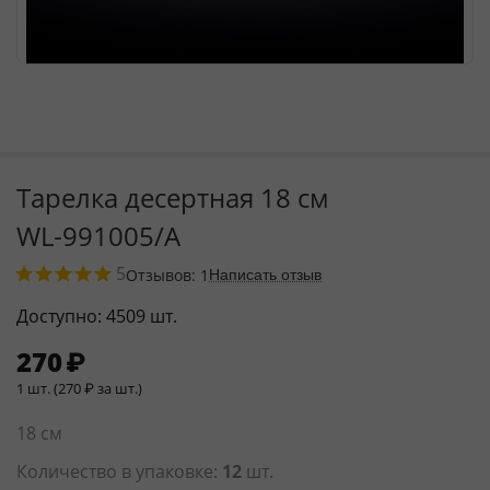
Тарелка десертная 18 см
WL‑991005/A
5
Отзывов: 1
Написать отзыв
Доступно:
4509 шт.
270
₽
1 шт. (
270
₽
за шт.)
18 см
Количество в упаковке:
12
шт.