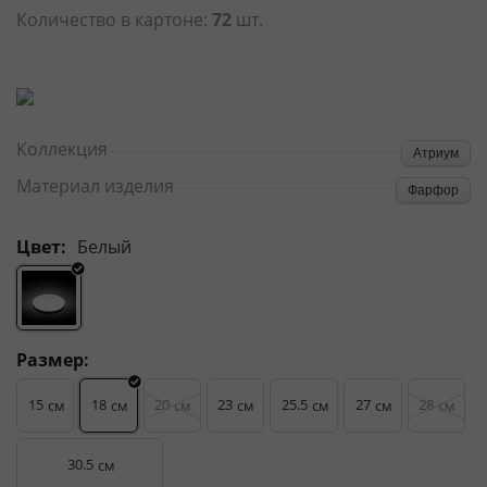
Количество в картоне:
72
шт.
Коллекция
Атриум
Материал изделия
Фарфор
Цвет:
Белый
Размер:
15
18
20
23
25.5
27
28
см
см
см
см
см
см
см
30.5
см