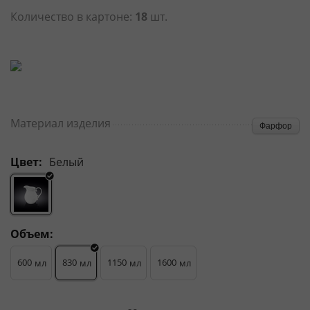
Количество в картоне:
18
шт.
Материал изделия
Фарфор
Цвет:
Белый
Объем:
600
830
1150
1600
мл
мл
мл
мл