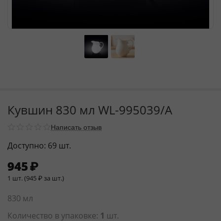
Кувшин 830 мл WL‑995039/A
Написать отзыв
Доступно:
69 шт.
945
₽
1 шт. (
945
₽
за шт.)
830 мл
Количество в упаковке:
1
шт.