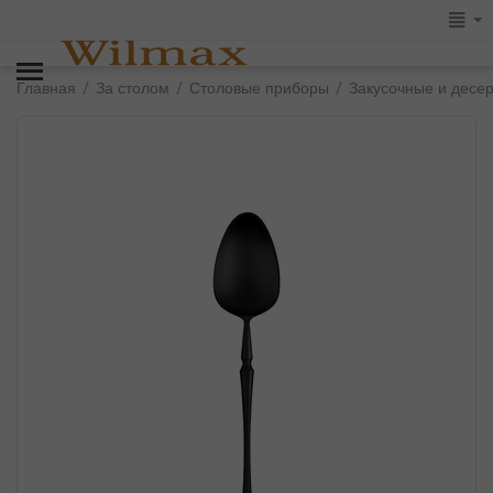
/
/
/
Главная
За столом
Столовые приборы
Закусочные и десе