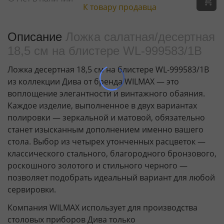
К товару продавца
Описание
Ложка салатная/десертная
18,5 см на блистере WL‑999583/1B
Ложка десертная 18,5 см на блистере WL-999583/1B
из коллекции Дива от бренда WILMAX — это
воплощение элегантности и винтажного обаяния.
Каждое изделие, выполненное в двух вариантах
полировки — зеркальной и матовой, обязательно
станет изысканным дополнением именно вашего
стола. Выбор из четырех утонченных расцветок —
классического стального, благородного бронзового,
роскошного золотого и стильного черного —
позволяет подобрать идеальный вариант для любой
сервировки.
Компания WILMAX использует для производства
столовых приборов Дива только