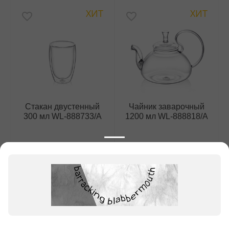
ХИТ
ХИТ
Стакан двустенный
Чайник заварочный
300 мл WL‑888733/A
1200 мл WL‑888818/A
648
₽
1 485
₽
1 шт. (
648
₽
за шт.)
1 шт. (
1 485
₽
за шт.)