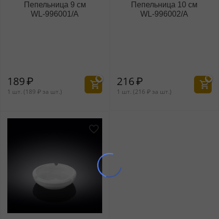
Пепельница 9 см
Пепельница 10 см
WL‑996001/A
WL‑996002/A
189
₽
216
₽
1 шт. (
189
₽
за шт.)
1 шт. (
216
₽
за шт.)