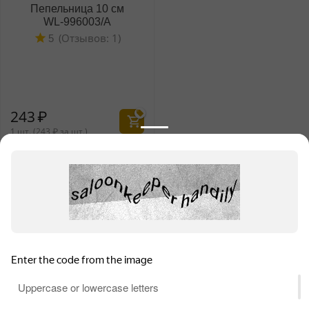
Пепельница 10 см
WL‑996003/A
(Отзывов: 1)
5
243
₽
1 шт. (
243
₽
за шт.)
Информация для продавцов
Покупательский сервис
Контакты
Для обеспечения высокого уровня обслуживания на