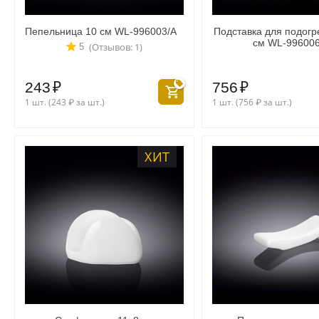
Пепельница 10 см WL‑996003/A
Подставка для подогр
см WL‑996006
(Отзывов: 1)
5
243
₽
756
₽
1 шт. (
243
₽
за шт.)
1 шт. (
756
₽
за шт.)
ХИТ