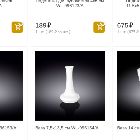
алочек
Подставка для зубочисток 4x5 см
Подста
A
WL‑996123/A
11.5x5
189
₽
675
₽
1 шт. (
189
₽
за шт.)
1 шт. (
675
₽
996153/A
Ваза 7,5x13,5 см WL‑996154/A
Ваза 14 с