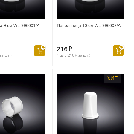
а 9 см WL‑996001/A
Пепельница 10 см WL‑996002/A
216
₽
за шт.)
1 шт. (
216
₽
за шт.)
ХИТ