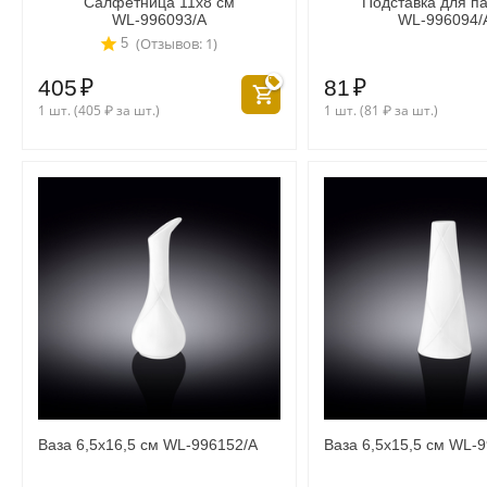
Салфетница 11x8 см
Подставка для п
WL‑996093/A
WL‑996094/
(Отзывов: 1)
5
405
₽
81
₽
1 шт. (
405
₽
за шт.)
1 шт. (
81
₽
за шт.)
Ваза 6,5x16,5 см WL‑996152/A
Ваза 6,5x15,5 см WL‑