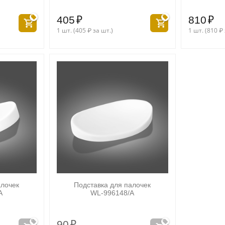
405
₽
810
₽
1 шт. (
405
₽
за шт.)
1 шт. (
810
₽
алочек
Подставка для палочек
A
WL‑996148/A
90
₽