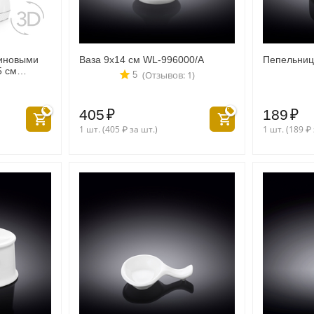
тиновыми
Ваза 9x14 см WL‑996000/A
Пепельниц
5 см
(Отзывов: 1)
5
1/A
405
₽
189
₽
1 шт. (
405
₽
за шт.)
1 шт. (
189
₽