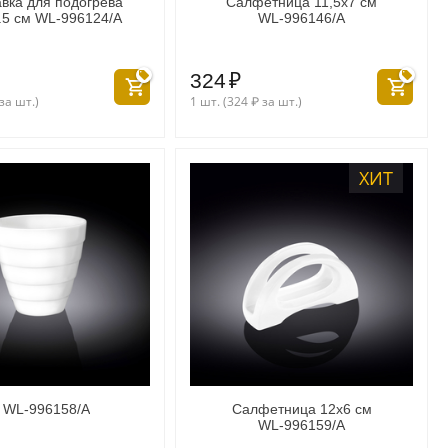
вка для подогрева
Салфетница 11,5x7 см
.5 см WL‑996124/A
WL‑996146/A
324
₽
за шт.)
1 шт. (
324
₽
за шт.)
ХИТ
м WL‑996158/A
Салфетница 12x6 см
WL‑996159/A