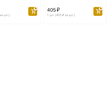
405
₽
за шт.)
1 шт. (
405
₽
за шт.)