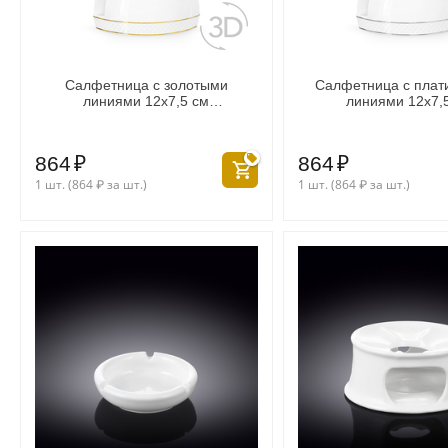
Салфетница с золотыми
Салфетница с пла
линиями 12x7,5 см
линиями 12x7,
WL‑880.102.901/A
WL‑880.103.90
864
₽
864
₽
1 шт. (
864
₽
за шт.)
1 шт. (
864
₽
за шт.)