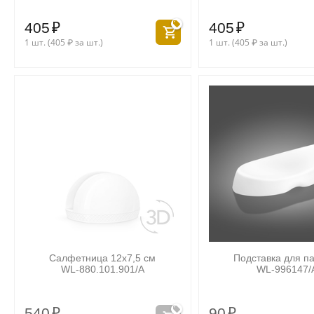
405
₽
405
₽
1 шт. (
405
₽
за шт.)
1 шт. (
405
₽
за шт.)
Салфетница 12x7,5 см
Подставка для п
WL‑880.101.901/A
WL‑996147/
540
₽
90
₽