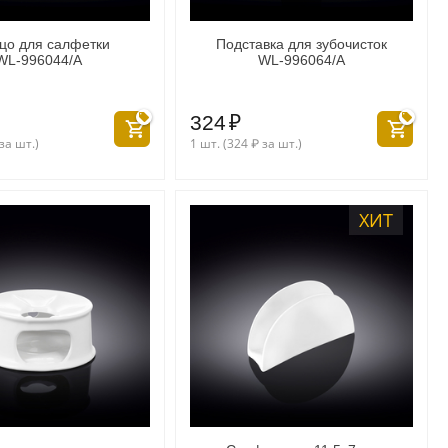
цо для салфетки
Подставка для зубочисток
WL‑996044/A
WL‑996064/A
324
₽
за шт.)
1 шт. (
324
₽
за шт.)
ХИТ