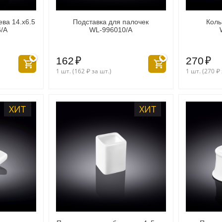
ева 14.x6.5
Подставка для палочек
Коль
/A
WL‑996010/A
162
₽
270
₽
1 шт. (
162
₽
за шт.)
1 шт. (
270
₽
ХИТ
ХИТ