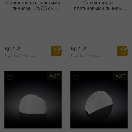
Салфетница с золотыми
Салфетница с
линиями 12x7,5 см
платиновыми линиями
WL‑880.102.901/A
12x7,5 см
WL‑880.103.901/A
864
₽
864
₽
1 шт. (
864
₽
за шт.)
1 шт. (
864
₽
за шт.)
ХИТ
ХИТ