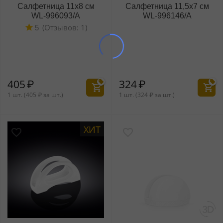
Салфетница 11x8 см
Салфетница 11,5x7 см
WL‑996093/A
WL‑996146/A
(Отзывов: 1)
5
405
₽
324
₽
1 шт. (
405
₽
за шт.)
1 шт. (
324
₽
за шт.)
ХИТ