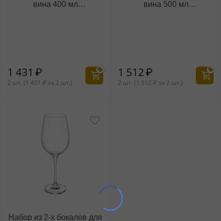
вина 400 мл
вина 500 мл
WL‑888036/2C
WL‑888037/2C
1 431
₽
1 512
₽
2 шт. (
1 431
₽
за 2 шт.)
2 шт. (
1 512
₽
за 2 шт.)
Набор из 2-х бокалов для