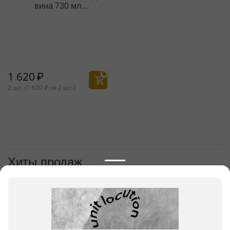
вина 730 мл
WL‑888038/2C
1 620
₽
2 шт. (
1 620
₽
за 2 шт.)
Хиты продаж
1
Набор из 2-х бокалов для вина
500 мл WL‑888037/2C
1 512
₽