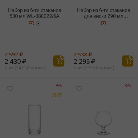
Набор из 6-ти стаканов
Набор из 6-ти стаканов
530 мл WL‑888022/6A
для виски 290 мл
WL‑888023/6A
2 592
₽
2 538
₽
2 430
₽
2 295
₽
6 шт. (
2 430
₽
за 6 шт.)
6 шт. (
2 295
₽
за 6 шт.)
-6%
-5%
ХИТ