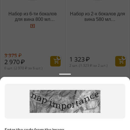
Набор из 6-ти бокалов
Набор из 2-х бокалов для
для вина 800 мл
вина 580 мл
WL‑888032/6A
WL‑888034/2C
3 375
₽
1 323
₽
2 970
₽
2 шт. (
1 323
₽
за 2 шт.)
6 шт. (
2 970
₽
за 6 шт.)
Показать еще 30 товаров
НАЗАД
ВПЕРЕД