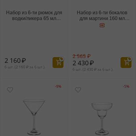
Набор из 6-ти рюмок для
Набор из 6-ти бокалов
водки/ликера 65 мл
для мартини 160 мл
WL‑888028/6A
WL‑888029/6A
2 565
₽
2 160
₽
2 430
₽
6 шт. (
2 160
₽
за 6 шт.)
6 шт. (
2 430
₽
за 6 шт.)
-9%
-5%