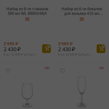
Набор из 6-ти стаканов
Набор из 6-ти бокалов
390 мл WL‑888024/6A
для коньяка 410 мл
WL‑888025/6A
2 592
₽
2 565
₽
2 430
₽
2 430
₽
6 шт. (
2 430
₽
за 6 шт.)
6 шт. (
2 430
₽
за 6 шт.)
-5%
-5%