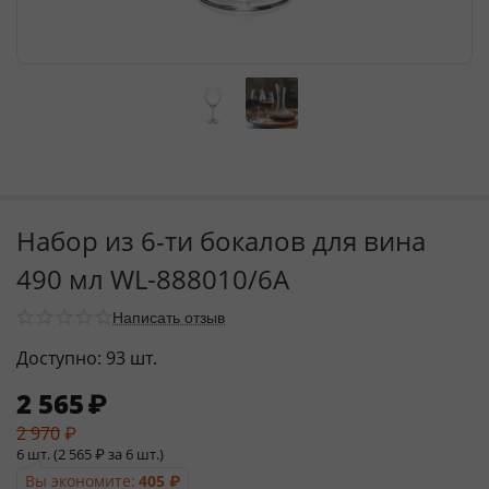
Набор из 6-ти бокалов для вина
490 мл WL‑888010/6A
Написать отзыв
Доступно:
93 шт.
2 565
₽
2 970
₽
6 шт. (
2 565
₽
за 6 шт.)
Вы экономите:
405
₽