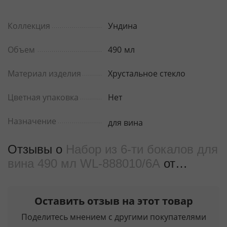
WL‑888010/6A
Коллекция
Ундина
Объем
490
мл
Материал изделия
Хрустальное стекло
Цветная упаковка
Нет
Назначение
для вина
Отзывы о
Набор из 6-ти бокалов для
вина 490 мл WL‑888010/6A
от
реальных покупателeй
Оставить отзыв на этот товар
Поделитесь мнением с другими покупателями