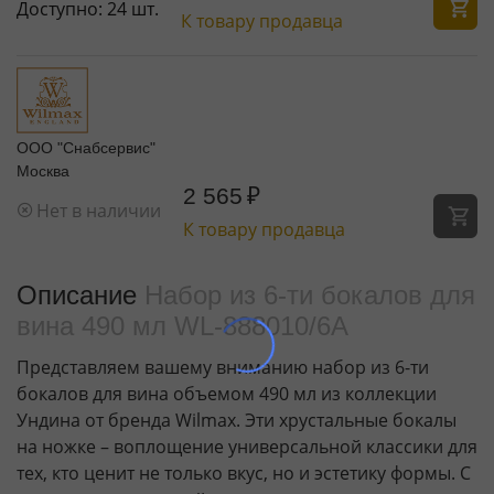
Доступно:
24 шт.
К товару продавца
ООО "Снабсервис"
Москва
2 565
₽
Нет в наличии
К товару продавца
Описание
Набор из 6-ти бокалов для
вина 490 мл WL‑888010/6A
Представляем вашему вниманию набор из 6-ти
бокалов для вина объемом 490 мл из коллекции
Ундина от бренда Wilmax. Эти хрустальные бокалы
на ножке – воплощение универсальной классики для
тех, кто ценит не только вкус, но и эстетику формы. С