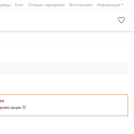
давцы
Блог
Готовые сервировки
Фотогалерея
Информация
ен
промо-акции