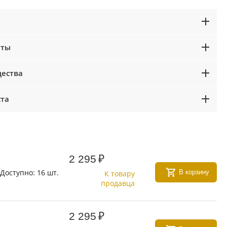
аты
ества
ста
2 295
₽
Доступно:
16 шт.
В корзину
К товару
продавца
2 295
₽