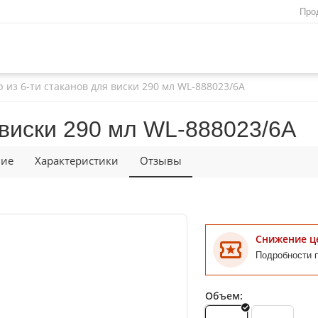
Про
 из 6-ти стаканов для виски 290 мл WL‑888023/6A
 виски 290 мл WL‑888023/6A
ние
Характеристики
Отзывы
Снижение ц
Подробности 
Объем: