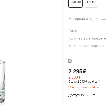
290
390
мл
мл
Материал изделия
290 мл
Количество в упаковк
Количество в картоне
2 295
₽
2 538
₽
6 шт. (
2 295
₽
за 6 шт.)
Вы экономите:
243
₽
Доступно:
60 шт.