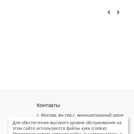
Контакты
г. Москва, вн.тер.г. муниципальный округ
Коньково, ул Обручева, д. 52 стр. 3
Для обеспечения высокого уровня обслуживания на
Пн-Пт 9.00 - 18.00
этом сайте используются файлы куки (cookie).
Продолжая использование сайта, вы соглашаетесь с