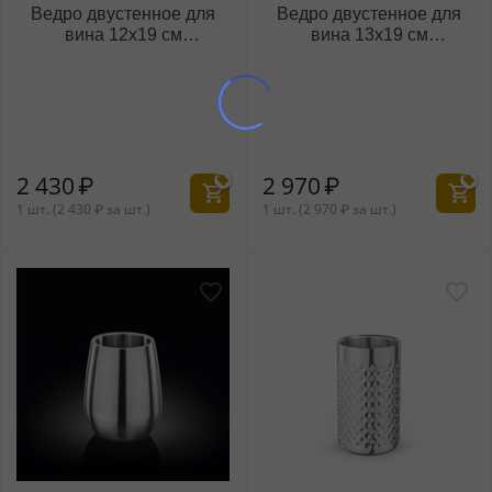
Ведро двустенное для
Ведро двустенное для
вина 12x19 см
вина 13x19 см
WL‑552401/A
WL‑552402/A
2 430
₽
2 970
₽
1 шт. (
2 430
₽
за шт.)
1 шт. (
2 970
₽
за шт.)