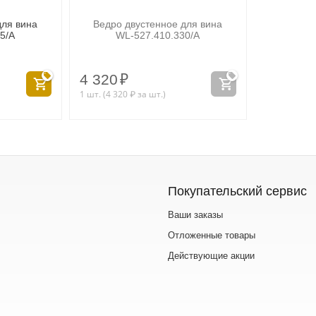
для вина
Ведро двустенное для вина
5/A
WL‑527.410.330/A
4 320
₽
1 шт. (
4 320
₽
за шт.)
Покупательский сервис
Ваши заказы
Отложенные товары
Действующие акции