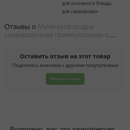
для основного блюда
,
для сервировки
Отзывы о
Мини-сковородка
сервировочная прямоугольная с
ручками WL‑554113/S
от реальных
покупателeй
Оставить отзыв на этот товар
Поделитесь мнением с другими покупателями
Написать отзыв
Возможно, вас это заинтересует