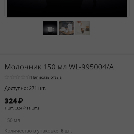
Молочник 150 мл WL‑995004/A
Написать отзыв
Доступно:
271 шт.
324
₽
1 шт. (
324
₽
за шт.)
150 мл
Количество в упаковке:
6
шт.