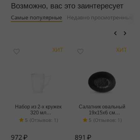
Возможно, вас это заинтересует
Самые популярные
Недавно просмотренные
ХИТ
ХИТ
Набор из 2-х кружек
Салатник овальный
320 мл
19x15x6 см
WL‑880108‑JV/2C
WL‑661119/A
(Отзывов: 1)
(Отзывов: 1)
5
5
972
₽
891
₽