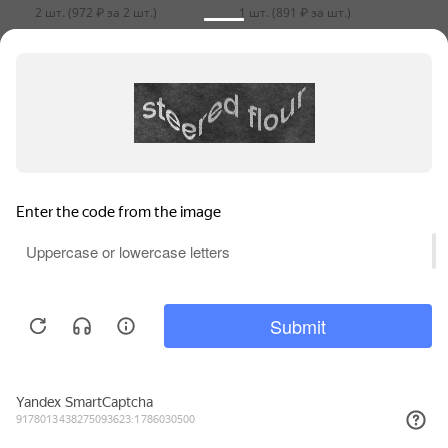
2 шт. (
972
₽
за 2 шт.)
1 шт. (
891
₽
за шт.)
Информация для продавцов
Покупательский сервис
Контакты
Для обеспечения высокого уровня обслуживания на
этом сайте используются файлы куки (cookie).
Продолжая использование сайта, вы соглашаетесь с
© 2010 - 2026 WILMAX.
. Вы можете отключить
Политикой конфиденциальности
файлы куки (cookie) в любое время через настройки
вашего браузера.
Принять