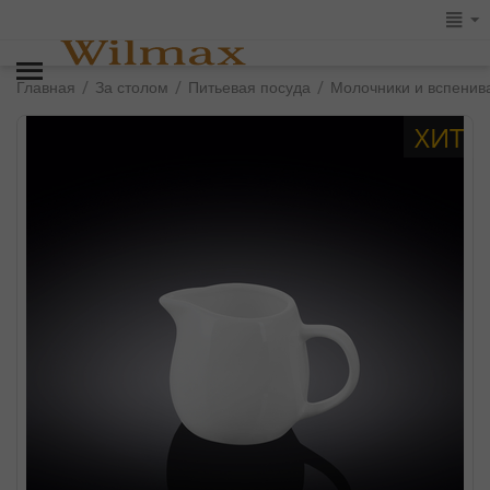
/
/
/
Главная
За столом
Питьевая посуда
Молочники и вспенив
ХИТ