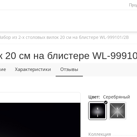
Про
Набор из 2-х столовых вилок 20 см на блистере WL‑999101/2B
к 20 см на блистере WL‑9991
ние
Характеристики
Отзывы
Цвет:
Серебряный
Коллекция