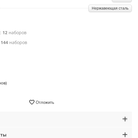
Нержавеющая сталь
е:
12
наборов
:
144
наборов
ров)
Отложить
аты