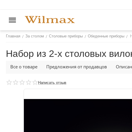
/
/
/
/
Главная
За столом
Столовые приборы
Обеденные приборы
Набор из 2-х столовых вило
Все о товаре
Предложения от продавцов
Описа
Написать отзыв