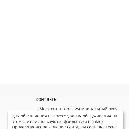
Контакты
г. Москва, вн.тер.г. муниципальный округ
Коньково, ул Обручева, д. 52 стр. 3
Для обеспечения высокого уровня обслуживания на
Пн-Пт 9.00 - 18.00
этом сайте используются файлы куки (cookie).
Продолжая использование сайта, вы соглашаетесь с
info@wilmax.ru