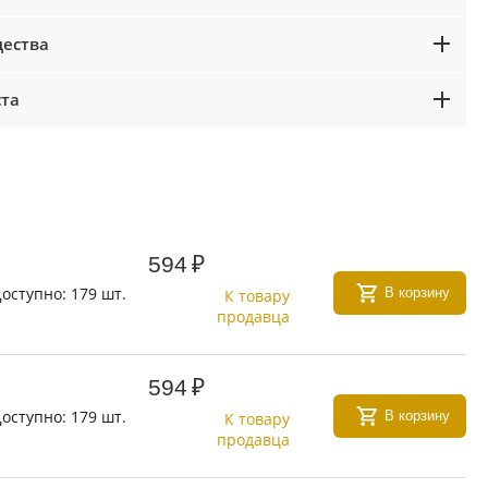
ества
ста
594
₽
оступно:
179 шт.
В корзину
К товару
продавца
594
₽
оступно:
179 шт.
В корзину
К товару
продавца