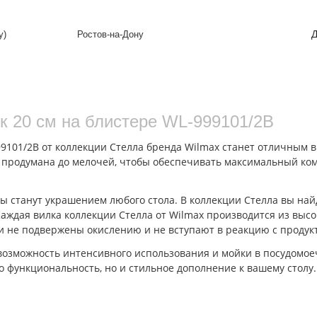
Д
у)
Ростов-на-Дону
ок 20 см на блистере WL‑999101/2B
99101/2B от коллекции Стелла бренда Wilmax станет отличным 
ма продумана до мелочей, чтобы обеспечивать максимальный ко
ы станут украшением любого стола. В коллекции Стелла вы на
Каждая вилка коллекции Стелла от Wilmax производится из выс
и не подвержены окислению и не вступают в реакцию с продук
зможность интенсивного использования и мойки в посудомоеч
о функциональность, но и стильное дополнение к вашему столу.