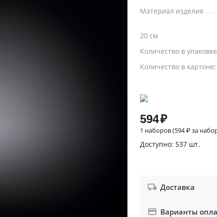
Материал изделия
20 см
Количество в упаковк
Количество в картоне
594
₽
1 наборов (
594
₽
за набо
Доступно:
537 шт.
Доставка
Варианты опл