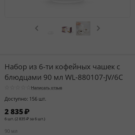
Набор из 6-ти кофейных чашек с
блюдцами 90 мл WL‑880107‑JV/6C
Написать отзыв
Доступно:
156 шт.
2 835
₽
6 шт. (
2 835
₽
за 6 шт.)
90 мл