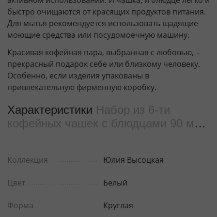
быстро очищаются от красящих продуктов питания.
Для мытья рекомендуется использовать щадящие
моющие средства или посудомоечную машину.
Красивая кофейная пара, выбранная с любовью, –
прекрасный подарок себе или близкому человеку.
Особенно, если изделия упакованы в
привлекательную фирменную коробку.
Характеристики
Набор из 6-ти
кофейных чашек с блюдцами 90 мл
WL‑880107‑JV/6C
Коллекция
Юлия Высоцкая
Цвет
Белый
Форма
Круглая