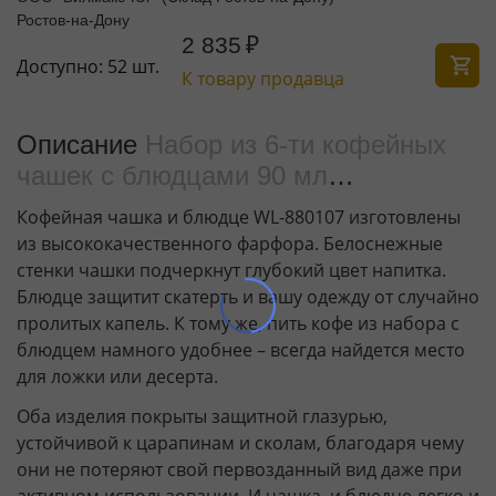
Ростов-на-Дону
2 835
₽
Доступно:
52 шт.
К товару продавца
Описание
Набор из 6-ти кофейных
чашек с блюдцами 90 мл
WL‑880107‑JV/6C
Кофейная чашка и блюдце WL-880107 изготовлены
из высококачественного фарфора. Белоснежные
стенки чашки подчеркнут глубокий цвет напитка.
Блюдце защитит скатерть и вашу одежду от случайно
пролитых капель. К тому же, пить кофе из набора с
блюдцем намного удобнее – всегда найдется место
для ложки или десерта.
Оба изделия покрыты защитной глазурью,
устойчивой к царапинам и сколам, благодаря чему
они не потеряют свой первозданный вид даже при
активном использовании. И чашка, и блюдце легко и