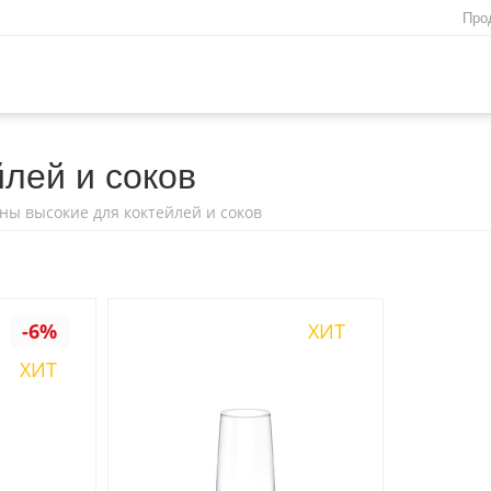
Про
лей и соков
ны высокие для коктейлей и соков
-6%
ХИТ
ХИТ