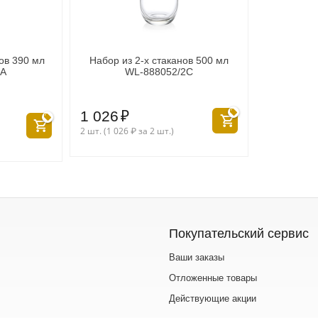
ов 390 мл
Набор из 2-х стаканов 500 мл
6A
WL‑888052/2C
1 026
₽
2 шт. (
1 026
₽
за 2 шт.)
Покупательский сервис
Ваши заказы
Отложенные товары
Действующие акции