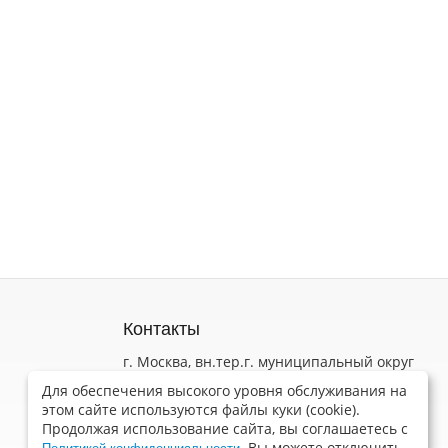
Контакты
г. Москва, вн.тер.г. муниципальный округ
Коньково, ул Обручева, д. 52 стр. 3
Для обеспечения высокого уровня обслуживания на
Пн-Пт 9.00 - 18.00
этом сайте используются файлы куки (cookie).
Продолжая использование сайта, вы соглашаетесь с
info@wilmax.ru
. Вы можете отключить