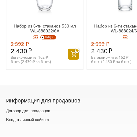
Набор из 6-ти стаканов 530 мл
Набор из 6-ти стакан
WL‑888022/6A
WL‑888024/
ВИДЕО
2 592
₽
2 592
₽
2 430
₽
2 430
₽
Вы экономите:
162
₽
Вы экономите:
162
₽
6 шт. (
2 430
₽
за 6 шт.)
6 шт. (
2 430
₽
за 6 шт.)
Информация для продавцов
Договор для продавцов
Вход в личный кабинет