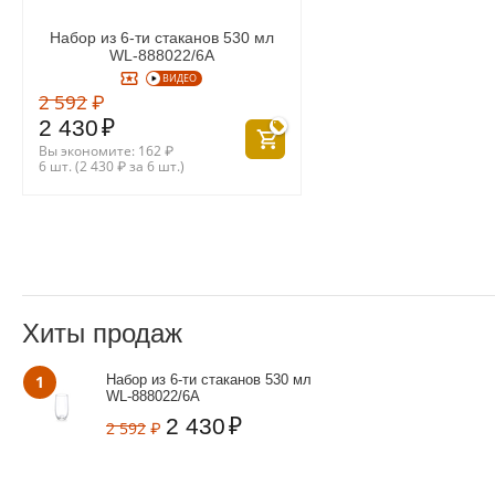
Набор из 6-ти стаканов 530 мл
WL‑888022/6A
ВИДЕО
2 592
₽
2 430
₽
Вы экономите:
162
₽
6 шт. (
2 430
₽
за 6 шт.)
Хиты продаж
1
Набор из 6-ти стаканов 530 мл
WL‑888022/6A
2 430
₽
2 592
₽