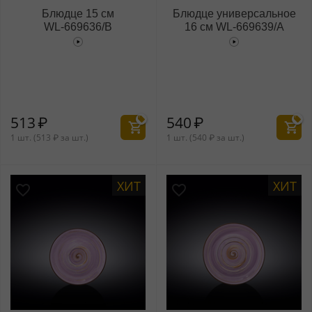
Блюдце 15 см
Блюдце универсальное
WL‑669636/B
16 см WL‑669639/A
513
₽
540
₽
1 шт. (
513
₽
за шт.)
1 шт. (
540
₽
за шт.)
ХИТ
ХИТ