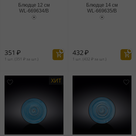
Блюдце 12 см
Блюдце 14 см
WL‑669634/B
WL‑669635/B
351
₽
432
₽
1 шт. (
351
₽
за шт.)
1 шт. (
432
₽
за шт.)
ХИТ