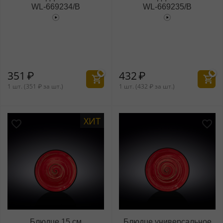
WL‑669234/B
WL‑669235/B
351
₽
432
₽
1 шт. (
351
₽
за шт.)
1 шт. (
432
₽
за шт.)
ХИТ
Блюдце 15 см
Блюдце универсальное