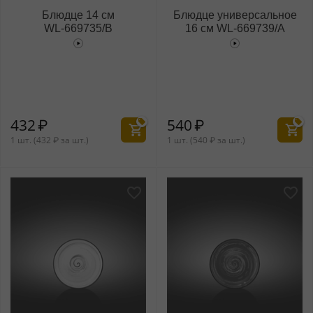
Блюдце 14 см
Блюдце универсальное
WL‑669735/B
16 см WL‑669739/A
432
₽
540
₽
1 шт. (
432
₽
за шт.)
1 шт. (
540
₽
за шт.)