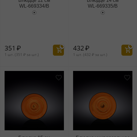
Блюдце 12 см
Блюдце 14 см
WL‑669334/B
WL‑669335/B
351
₽
432
₽
1 шт. (
351
₽
за шт.)
1 шт. (
432
₽
за шт.)