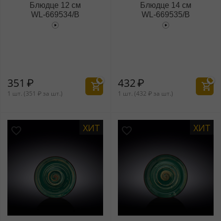
Блюдце 12 см
Блюдце 14 см
WL‑669534/B
WL‑669535/B
351
₽
432
₽
1 шт. (
351
₽
за шт.)
1 шт. (
432
₽
за шт.)
ХИТ
ХИТ