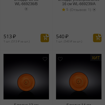
WL‑669236/B
16 см WL‑669239/A
(Отзывов: 1)
5
513
₽
540
₽
1 шт. (
513
₽
за шт.)
1 шт. (
540
₽
за шт.)
ХИТ