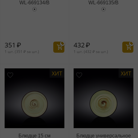
WL‑669134/B
WL‑669135/B
351
₽
432
₽
1 шт. (
351
₽
за шт.)
1 шт. (
432
₽
за шт.)
ХИТ
ХИТ
Блюдце 15 см
Блюдце универсальное