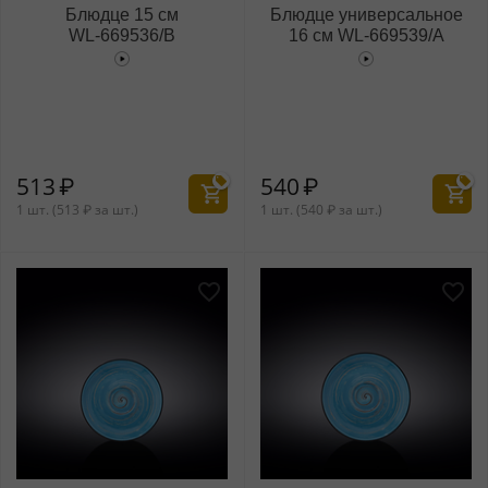
Блюдце 15 см
Блюдце универсальное
WL‑669536/B
16 см WL‑669539/A
513
₽
540
₽
1 шт. (
513
₽
за шт.)
1 шт. (
540
₽
за шт.)