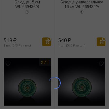
Блюдце 15 см
Блюдце универсальное
WL‑669436/B
16 см WL‑669439/A
513
₽
540
₽
1 шт. (
513
₽
за шт.)
1 шт. (
540
₽
за шт.)
ХИТ