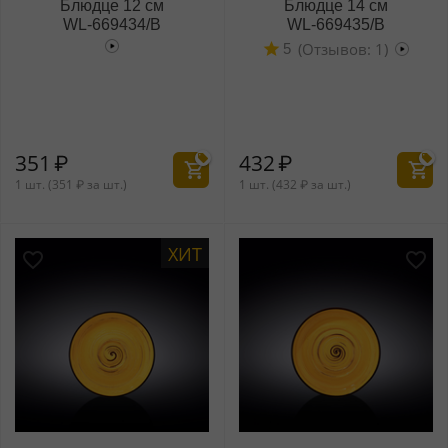
Блюдце 12 см
Блюдце 14 см
WL‑669434/B
WL‑669435/B
(Отзывов: 1)
5
351
₽
432
₽
1 шт. (
351
₽
за шт.)
1 шт. (
432
₽
за шт.)
ХИТ