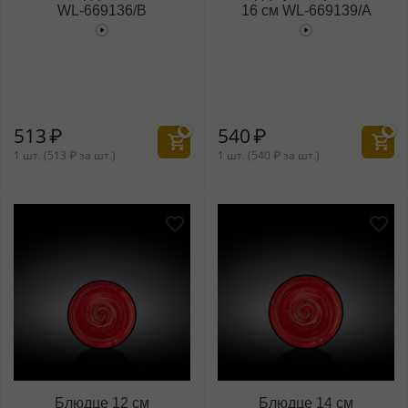
WL‑669136/B
16 см WL‑669139/A
513
₽
540
₽
1 шт. (
513
₽
за шт.)
1 шт. (
540
₽
за шт.)
Блюдце 12 см
Блюдце 14 см