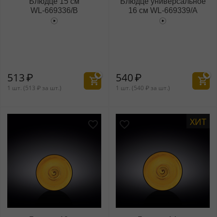
Блюдце 15 см
Блюдце универсальное
WL‑669336/B
16 см WL‑669339/A
513
₽
540
₽
1 шт. (
513
₽
за шт.)
1 шт. (
540
₽
за шт.)
ХИТ