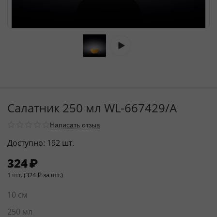
Салатник 250 мл WL‑667429/A
Написать отзыв
Доступно:
192 шт.
324
₽
1 шт. (
324
₽
за шт.)
10 см
250 мл