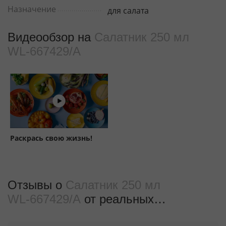
Назначение
для салата
Видеообзор на
Салатник 250 мл
WL‑667429/A
Раскрась свою жизнь!
Отзывы о
Салатник 250 мл
WL‑667429/A
от реальных
покупателeй