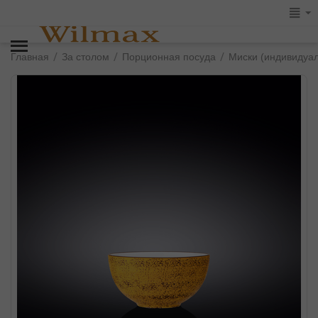
/
/
/
Главная
За столом
Порционная посуда
Миски (индивидуа