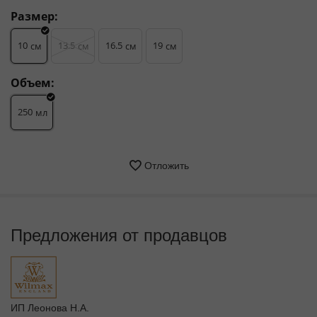
Размер:
10
13.5
16.5
19
см
см
см
см
Объем:
250
мл
Отложить
Предложения от продавцов
ИП Леонова Н.А.