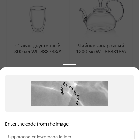
Стакан двустенный
Чайник заварочный
300 мл WL‑888733/A
1200 мл WL‑888818/A
648
₽
1 485
₽
1 шт. (
648
₽
за шт.)
1 шт. (
1 485
₽
за шт.)
Информация для продавцов