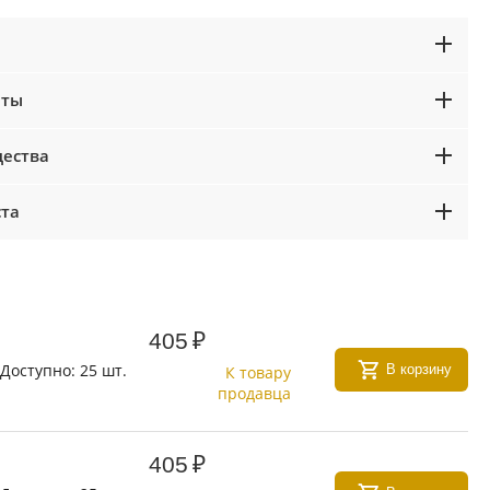
аты
ества
ста
405
₽
Доступно:
25 шт.
В корзину
К товару
продавца
405
₽