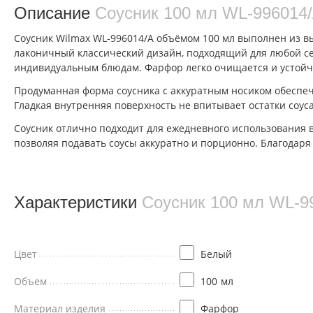
Описание
Соусник 100 мл WL‑996014
Соусник Wilmax WL‑996014/A объёмом 100 мл выполнен из в
лаконичный классический дизайн, подходящий для любой се
индивидуальным блюдам. Фарфор легко очищается и устойч
Продуманная форма соусника с аккуратным носиком обеспеч
Гладкая внутренняя поверхность не впитывает остатки соуса
Соусник отлично подходит для ежедневного использования в 
позволяя подавать соусы аккуратно и порционно. Благодар
Характеристики
Соусник 100 мл WL‑9
Цвет
Белый
Объем
100
мл
Материал изделия
Фарфор