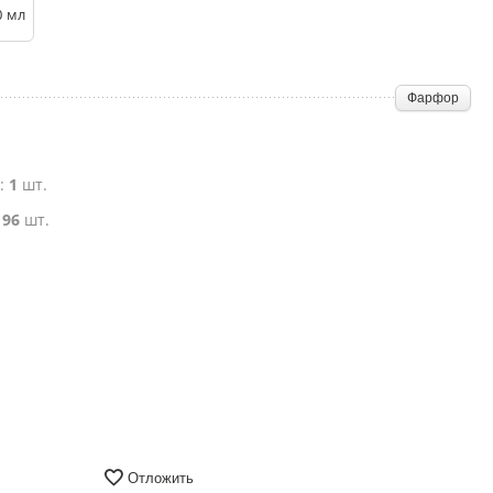
0
мл
Фарфор
е:
1
шт.
:
96
шт.
Отложить