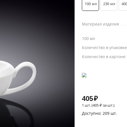
100
230
40
мл
мл
Материал изделия
100 мл
Количество в упаковк
Количество в картоне
405
₽
1 шт. (
405
₽
за шт.)
Доступно:
209 шт.