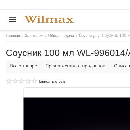
Соусник 100 
/
/
/
/
Главная
За столом
Общая подача
Соусницы
Соусник 100 мл WL‑996014/
Все о товаре
Предложения от продавцов
Описа
Написать отзыв