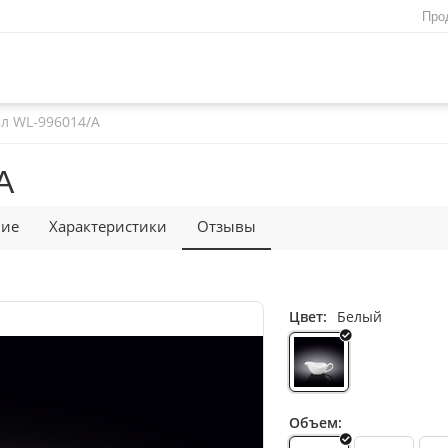
Про
мл WL‑996014/A
A
ние
Характеристики
Отзывы
Цвет:
Белый
Объем: