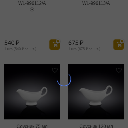
WL‑996112/A
WL‑996113/A
540
₽
675
₽
1 шт. (
540
₽
за шт.)
1 шт. (
675
₽
за шт.)
Соусник 75 мл
Соусник 120 мл