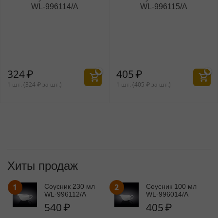
WL‑996114/A
WL‑996115/A
324
₽
405
₽
1 шт. (
324
₽
за шт.)
1 шт. (
405
₽
за шт.)
Хиты продаж
1
2
Соусник 230 мл
Соусник 100 мл
WL‑996112/A
WL‑996014/A
540
₽
405
₽