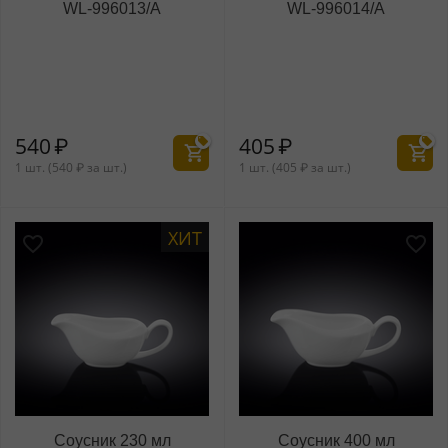
WL‑996013/A
WL‑996014/A
540
₽
405
₽
1 шт. (
540
₽
за шт.)
1 шт. (
405
₽
за шт.)
ХИТ
Соусник 230 мл
Соусник 400 мл