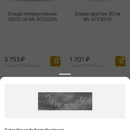
Блюдо прямоугольное
Блюдо круглое 30 см
33x15 см WL‑671253/A
WL‑671307/A
3 753
₽
1 701
₽
1 шт. (
3 753
₽
за шт.)
1 шт. (
1 701
₽
за шт.)
Показать еще 30 товаров
НАЗАД
ВПЕРЕД