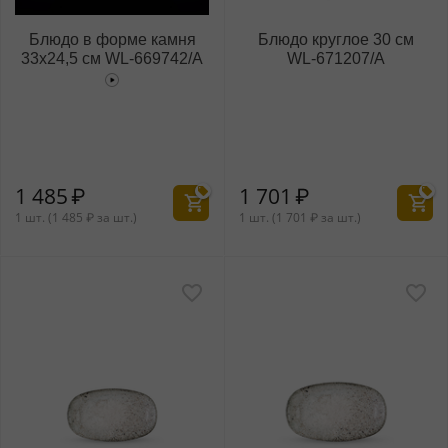
Блюдо в форме камня
Блюдо круглое 30 см
33x24,5 см WL‑669742/A
WL‑671207/A
1 485
₽
1 701
₽
1 шт. (
1 485
₽
за шт.)
1 шт. (
1 701
₽
за шт.)