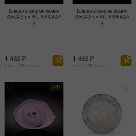
Блюдо в форме камня
Блюдо в форме камня
33x24,5 см WL‑669242/A
33x24,5 см WL‑669642/A
1 485
₽
1 485
₽
1 шт. (
1 485
₽
за шт.)
1 шт. (
1 485
₽
за шт.)
ХИТ