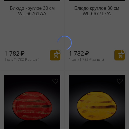
Блюдо круглое 30 см
Блюдо круглое 30 см
WL‑667617/A
WL‑667717/A
1 782
₽
1 782
₽
1 шт. (
1 782
₽
за шт.)
1 шт. (
1 782
₽
за шт.)