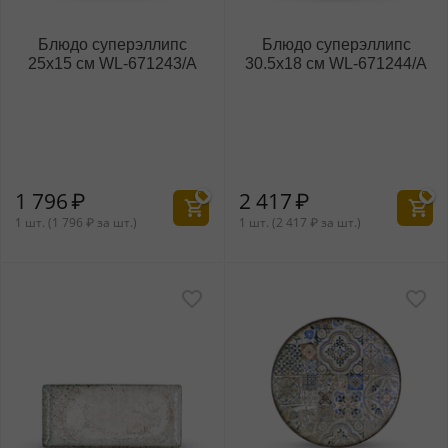
Блюдо суперэллипс
Блюдо суперэллипс
25x15 см WL‑671243/A
30.5x18 см WL‑671244/A
1 796
₽
2 417
₽
1 шт. (
1 796
₽
за шт.)
1 шт. (
2 417
₽
за шт.)