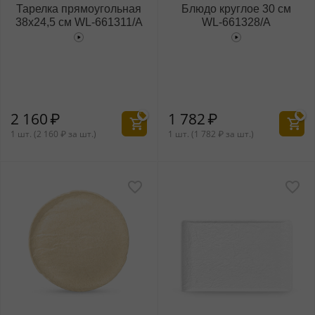
Тарелка прямоугольная
Блюдо круглое 30 см
38x24,5 см WL‑661311/A
WL‑661328/A
2 160
₽
1 782
₽
1 шт. (
2 160
₽
за шт.)
1 шт. (
1 782
₽
за шт.)