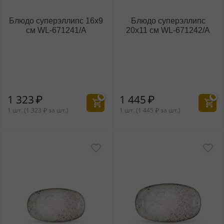
Блюдо суперэллипс 16x9
Блюдо суперэллипс
см WL‑671241/A
20x11 см WL‑671242/A
1 323
₽
1 445
₽
1 шт. (
1 323
₽
за шт.)
1 шт. (
1 445
₽
за шт.)