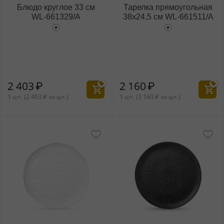
Блюдо круглое 33 см
Тарелка прямоугольная
WL‑661329/A
38x24,5 см WL‑661511/A
2 403
₽
2 160
₽
1 шт. (
2 403
₽
за шт.)
1 шт. (
2 160
₽
за шт.)