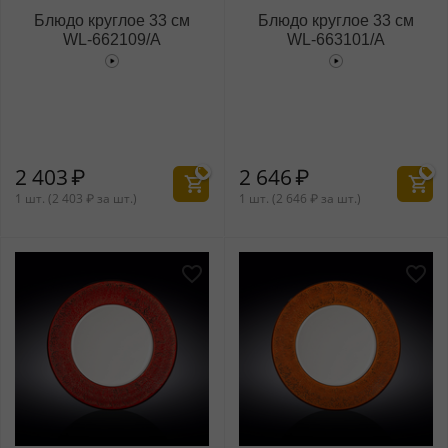
Блюдо круглое 33 см
Блюдо круглое 33 см
WL‑662109/A
WL‑663101/A
2 403
₽
2 646
₽
1 шт. (
2 403
₽
за шт.)
1 шт. (
2 646
₽
за шт.)