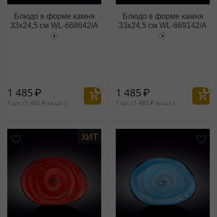
Блюдо в форме камня
Блюдо в форме камня
33x24,5 см WL‑668642/A
33x24,5 см WL‑669142/A
1 485
₽
1 485
₽
1 шт. (
1 485
₽
за шт.)
1 шт. (
1 485
₽
за шт.)
ХИТ