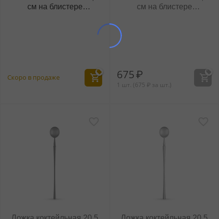
см на блистере
см на блистере
WL‑999.504.545/1B
WL‑999.502.045/1B
(999584)
675
₽
Скоро в продаже
1 шт. (
675
₽
за шт.)
Ложка коктейльная 20,5
Ложка коктейльная 20,5