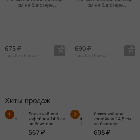
см на блистере
см на блистере
WL‑999.502.545/1B
WL‑999554/1B
675
₽
690
₽
1 шт. (
675
₽
за шт.)
1 шт. (
690
₽
за шт.)
Хиты продаж
1
2
Ложка чайная/
Ложка чайная/
кофейная 14,5 см
кофейная 14,5 см
на блистере
на блистере
WL‑999.501.044/1B
WL‑999.502.044/1B
567
₽
608
₽
(999504)