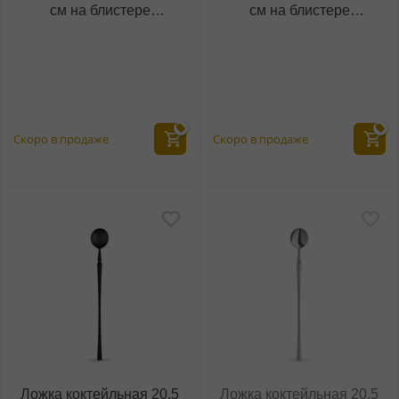
см на блистере
см на блистере
WL‑999.503.545/1B
WL‑999.504.045/1B
(999569)
(999539)
Скоро в продаже
Скоро в продаже
Ложка коктейльная 20,5
Ложка коктейльная 20,5