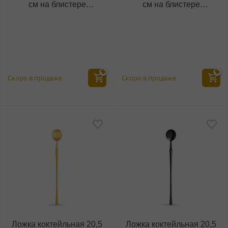
см на блистере
см на блистере
WL‑999.501.045/1B
WL‑999.503.045/1B
(999509)
(999524)
Скоро в продаже
Скоро в продаже
Ложка коктейльная 20,5
Ложка коктейльная 20,5