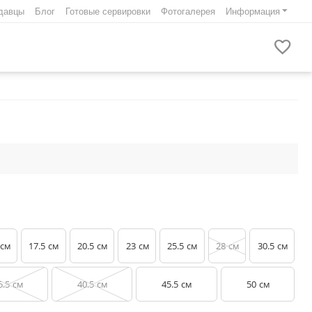
давцы
Блог
Готовые сервировки
Фотогалерея
Информация
17.5
20.5
23
25.5
28
30.5
см
см
см
см
см
см
см
5.5
40.5
45.5
50
см
см
см
см