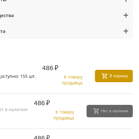
ества
ста
486
₽
оступно:
155 шт.
В корзину
К товару
продавца
486
₽
ет в наличии
Нет в наличии
К товару
продавца
486
₽