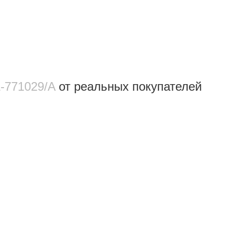
L‑771029/A
от реальных покупателeй