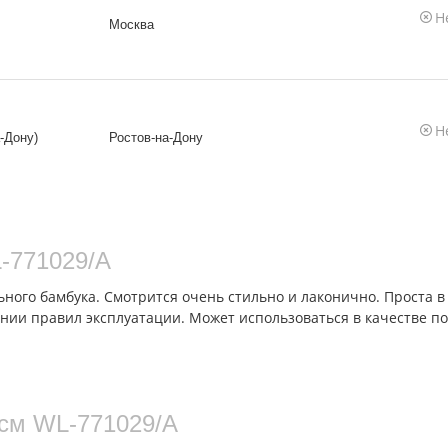
Н
Москва
Н
-Дону)
Ростов-на-Дону
L‑771029/A
льного бамбука. Смотрится очень стильно и лаконично. Проста 
ии правил эксплуатации. Может использоваться в качестве под
 см WL‑771029/A