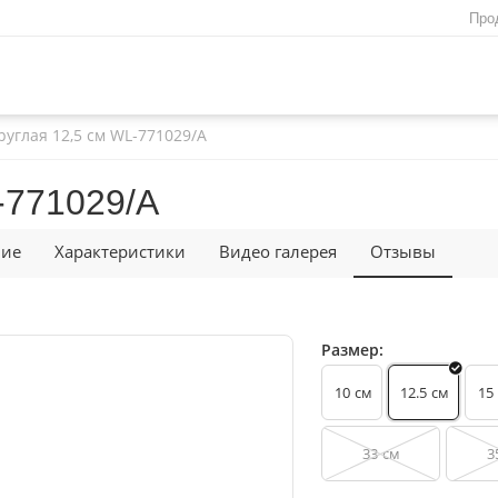
Про
руглая 12,5 см WL‑771029/A
‑771029/A
ние
Характеристики
Видео галерея
Отзывы
Размер:
10
12.5
15
см
см
33
3
см