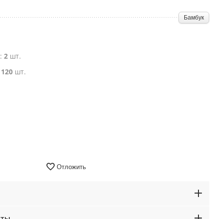
Бамбук
е:
2
шт.
:
120
шт.
Отложить
аты