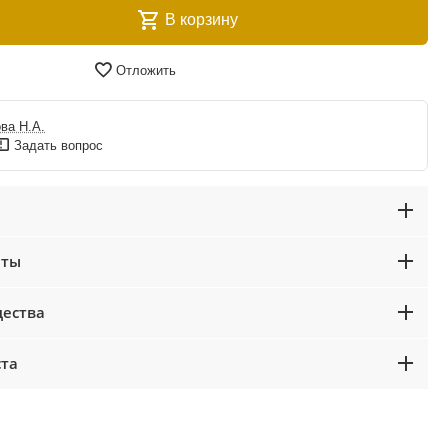
В корзину
Отложить
ва Н.А.
Задать вопрос
аты
ества
ста