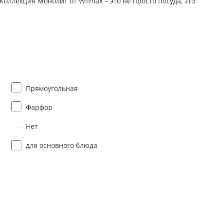
оллекция Монолит от Wilmax – это не просто посуда, это
Прямоугольная
Фарфор
Нет
для основного блюда