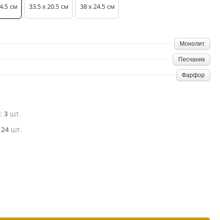
4.5
33.5 x 20.5
38 x 24.5
см
см
см
Монолит
Песчаник
Фарфор
е:
3
шт.
:
24
шт.