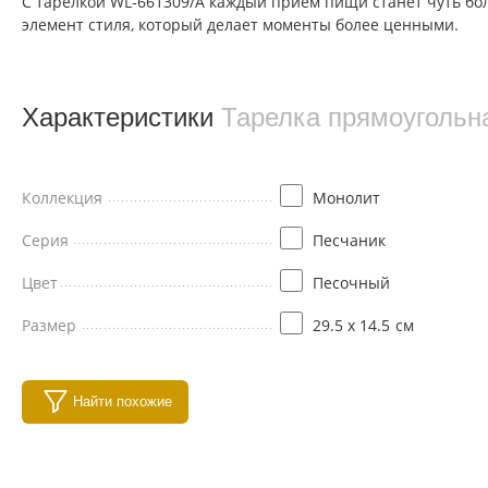
С тарелкой WL‑661309/A каждый прием пищи станет чуть бол
элемент стиля, который делает моменты более ценными.
Характеристики
Тарелка прямоугольн
Коллекция
Монолит
Серия
Песчаник
Цвет
Песочный
Размер
29.5 x 14.5
см
Найти похожие