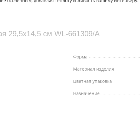
ее особенным, добавляя теплоту и живость вашему интерьеру. К
ая 29,5x14,5 см WL‑661309/A
Форма
Материал изделия
Цветная упаковка
Назначение