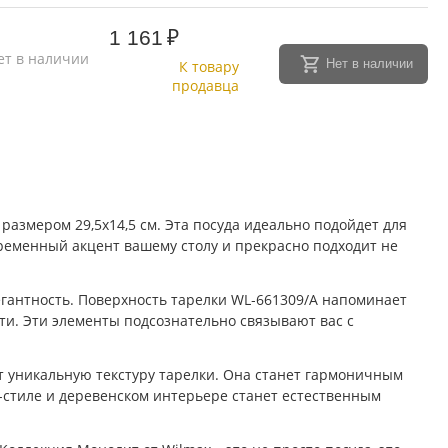
1 161
₽
ет в наличии
Нет в наличии
К товару
продавца
азмером 29,5x14,5 см. Эта посуда идеально подойдет для
ременный акцент вашему столу и прекрасно подходит не
егантность. Поверхность тарелки WL‑661309/A напоминает
ти. Эти элементы подсознательно связывают вас с
т уникальную текстуру тарелки. Она станет гармоничным
о-стиле и деревенском интерьере станет естественным