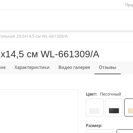
Про
ольная 29,5x14,5 см WL‑661309/A
5x14,5 см WL‑661309/A
ние
Характеристики
Видео галерея
Отзывы
Цвет:
Песочный
Размер: