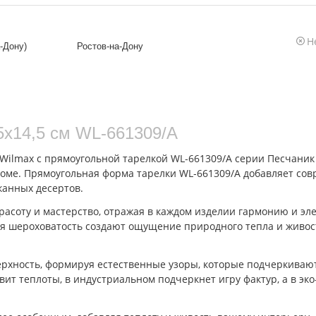
Н
-Дону)
Ростов-на-Дону
5x14,5 см WL‑661309/A
Wilmax с прямоугольной тарелкой WL‑661309/A серии Песчаник р
доме. Прямоугольная форма тарелки WL‑661309/A добавляет сов
канных десертов.
расоту и мастерство, отражая в каждом изделии гармонию и эл
кая шероховатость создают ощущение природного тепла и живос
ерхность, формируя естественные узоры, которые подчеркиваю
т теплоты, в индустриальном подчеркнет игру фактур, а в эк