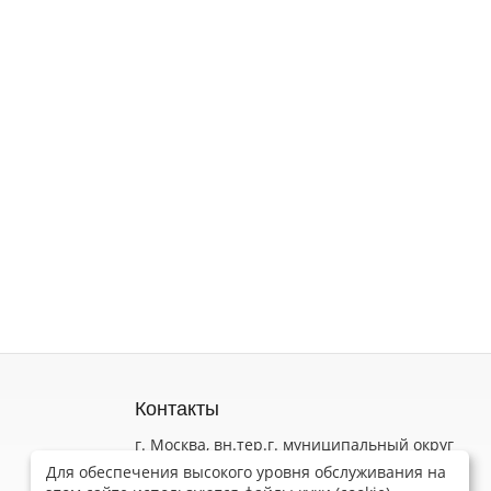
Контакты
г. Москва, вн.тер.г. муниципальный округ
Коньково, ул Обручева, д. 52 стр. 3
Для обеспечения высокого уровня обслуживания на
Пн-Пт 9.00 - 18.00