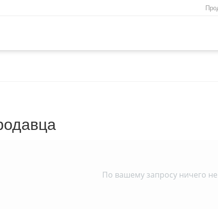
Про
родавца
По вашему запросу ничего не