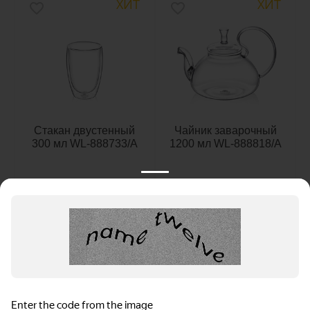
ХИТ
ХИТ
Стакан двустенный
Чайник заварочный
300 мл WL‑888733/A
1200 мл WL‑888818/A
648
₽
1 485
₽
1 шт. (
648
₽
за шт.)
1 шт. (
1 485
₽
за шт.)
Информация для продавцов