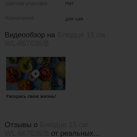
Цветная упаковка
Нет
Назначение
для чая
Видеообзор на
Блюдце 15 см
WL‑667636/B
Раскрась свою жизнь!
Отзывы о
Блюдце 15 см
WL‑667636/B
от реальных