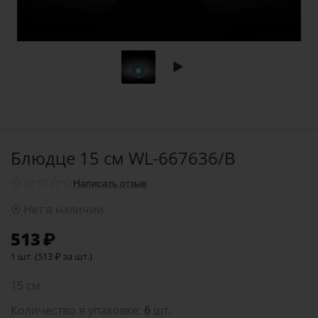
Блюдце 15 см WL‑667636/B
Написать отзыв
Нет в наличии
513
₽
1 шт. (
513
₽
за шт.)
15 см
Количество в упаковке:
6
шт.