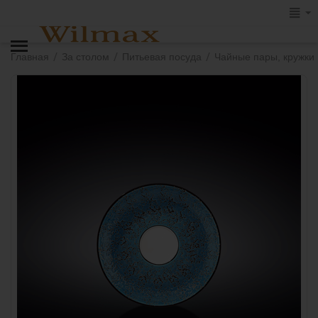
/
/
/
Главная
За столом
Питьевая посуда
Чайные пары, кружки