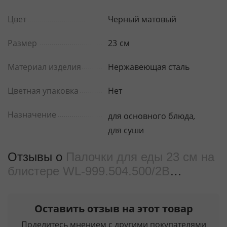
Цвет
Черный матовый
Размер
23
см
Материал изделия
Нержавеющая сталь
Цветная упаковка
Нет
Назначение
для основного блюда
,
для суши
Отзывы о
Палочки для еды 23 см на
блистере WL‑999.504.500/2B
(999590)
от реальных покупателeй
Оставить отзыв на этот товар
Поделитесь мнением с другими покупателями