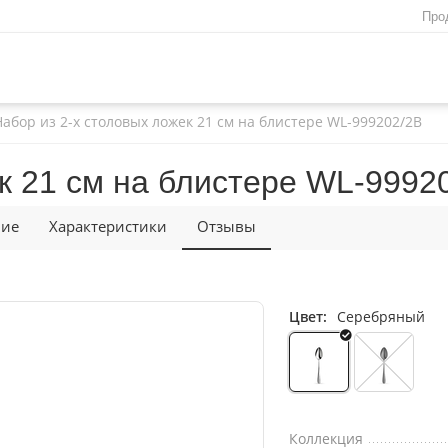
Про
Набор из 2-х столовых ложек 21 см на блистере WL‑999202/2B
к 21 см на блистере WL‑9992
ние
Характеристики
Отзывы
Цвет:
Серебряный
Коллекция