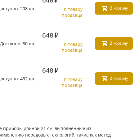
648
₽
оступно:
208 шт.
В корзину
К товару
продавца
648
₽
Доступно:
80 шт.
В корзину
К товару
продавца
648
₽
оступно:
432 шт.
В корзину
К товару
продавца
ые приборы длиной 21 см, выполненные из
рименению передовых технологий, такие как метод