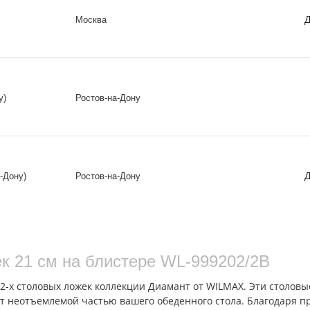
Д
Москва
у)
Ростов-на-Дону
Д
-Дону)
Ростов-на-Дону
ек 21 см на блистере WL‑999202/2B
 2-х столовых ложек коллекции Диамант от WILMAX. Эти столов
т неотъемлемой частью вашего обеденного стола. Благодаря п