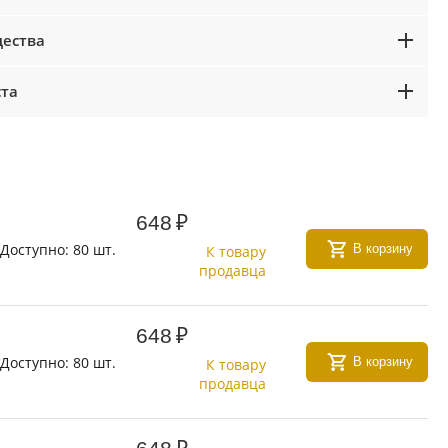
ества
ста
648
₽
Доступно:
80 шт.
В корзину
К товару
продавца
648
₽
Доступно:
80 шт.
В корзину
К товару
продавца