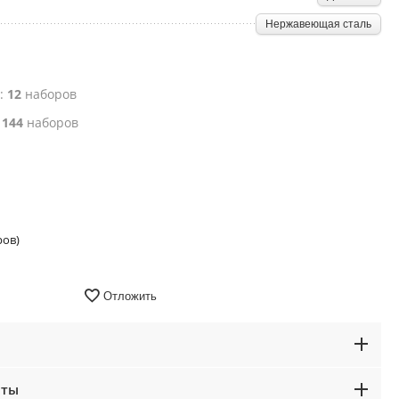
Нержавеющая сталь
е:
12
наборов
:
144
наборов
ров)
Отложить
аты