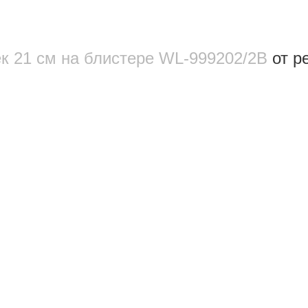
ек 21 см на блистере WL‑999202/2B
от р