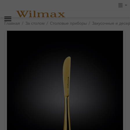
/
/
/
Главная
За столом
Столовые приборы
Закусочные и десе