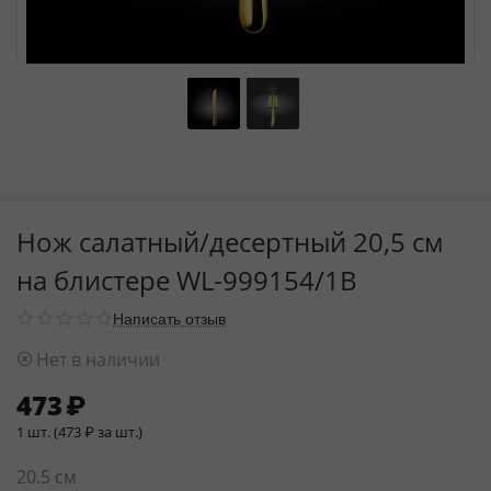
Нож салатный/десертный 20,5 см
на блистере WL‑999154/1B
Написать отзыв
Нет в наличии
473
₽
1 шт. (
473
₽
за шт.)
20.5 см