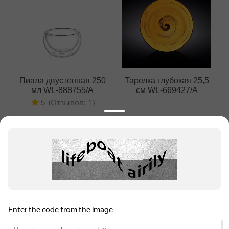
Пиала двустенная 250
Тарелка глубокая 25,5
мл WL‑888755/A
см WL‑669427/A
(Отзывов: 1)
5
432
₽
1 485
₽
1 шт. (
432
₽
за шт.)
1 шт. (
1 485
₽
за шт.)
Информация для продавцов