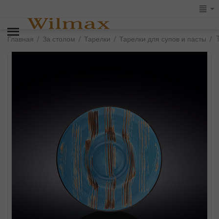
/
/
/
/
Главная
За столом
Тарелки
Тарелки для супов и пасты