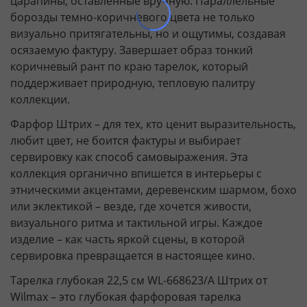
царапины, оставленные вручную. Параллельные
борозды темно-коричневого цвета не только
визуально притягательны, но и ощутимы, создавая
осязаемую фактуру. Завершает образ тонкий
коричневый рант по краю тарелок, который
поддерживает природную, тепловую палитру
коллекции.
Фарфор Штрих – для тех, кто ценит выразительность,
любит цвет, не боится фактуры и выбирает
сервировку как способ самовыражения. Эта
коллекция органично впишется в интерьеры с
этническими акцентами, деревенским шармом, бохо
или эклектикой – везде, где хочется живости,
визуального ритма и тактильной игры. Каждое
изделие – как часть яркой сцены, в которой
сервировка превращается в настоящее кино.
Тарелка глубокая 22,5 см WL‑668623/A Штрих от
Wilmax – это глубокая фарфоровая тарелка