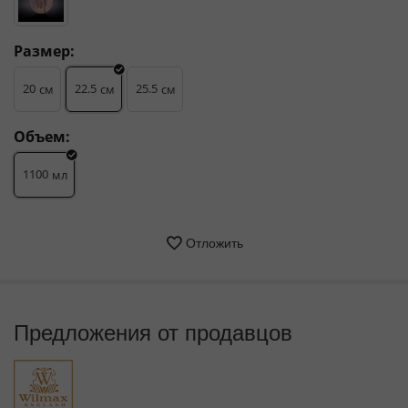
Размер:
20
22.5
25.5
см
см
см
Объем:
1100
мл
Отложить
Предложения от продавцов