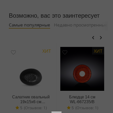
Возможно, вас это заинтересует
Самые популярные
Недавно просмотренные
ХИТ
ХИТ
Салатник овальный
Блюдце 14 см
19x15x6 см
WL‑667235/B
WL‑661119/A
(Отзывов: 1)
(Отзывов: 1)
5
5