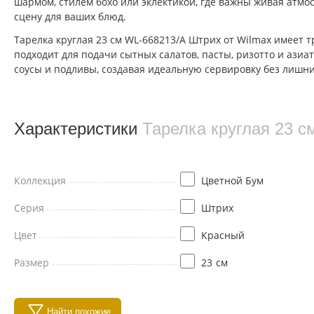
шармом, стилем бохо или эклектикой, где важны живая атмо
сцену для ваших блюд.
Тарелка круглая 23 см WL‑668213/A Штрих от Wilmax имее
подходит для подачи сытных салатов, пасты, ризотто и азиа
соусы и подливы, создавая идеальную сервировку без лишни
Характеристики
Тарелка круглая 23 с
Коллекция
Цветной Бум
Серия
Штрих
Цвет
Красный
Размер
23
см
Найти похожие