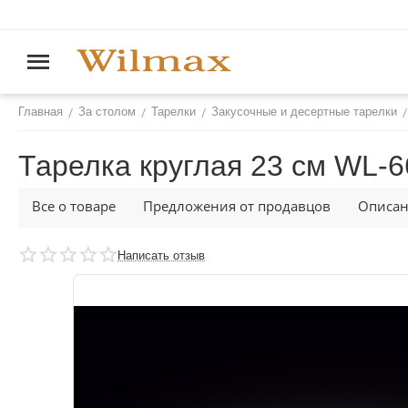
/
/
/
/
Главная
За столом
Тарелки
Закусочные и десертные тарелки
Тарелка круглая 23 см WL‑
Все о товаре
Предложения от продавцов
Описа
Написать отзыв