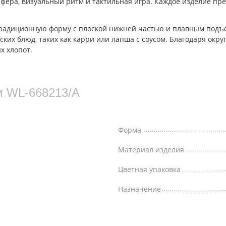
сфера, визуальный ритм и тактильная игра. Каждое изделие пр
т традиционную форму с плоской нижней частью и плавным под
тских блюд, таких как карри или лапша с соусом. Благодаря ок
х хлопот.
м WL‑668213/A
Форма
Материал изделия
Цветная упаковка
Назначение