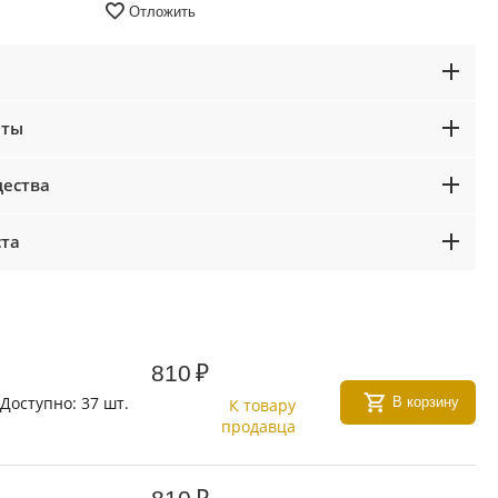
Отложить
аты
ества
ста
810
₽
Доступно:
37 шт.
В корзину
К товару
продавца