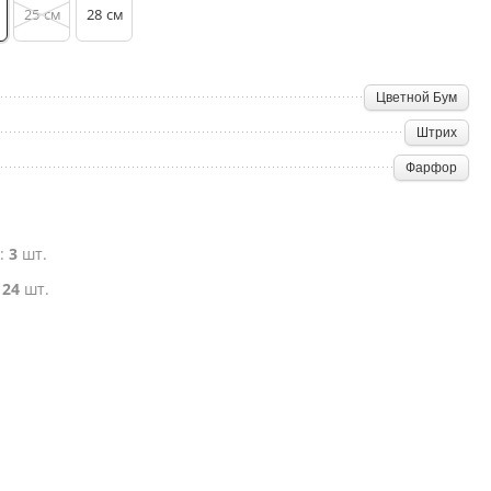
25
28
см
см
Цветной Бум
Штрих
Фарфор
е:
3
шт.
:
24
шт.