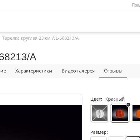
Про
Тарелка круглая 23 см WL‑668213/A
668213/A
ние
Характеристики
Видео галерея
Отзывы
Цвет:
Красный
Размер: