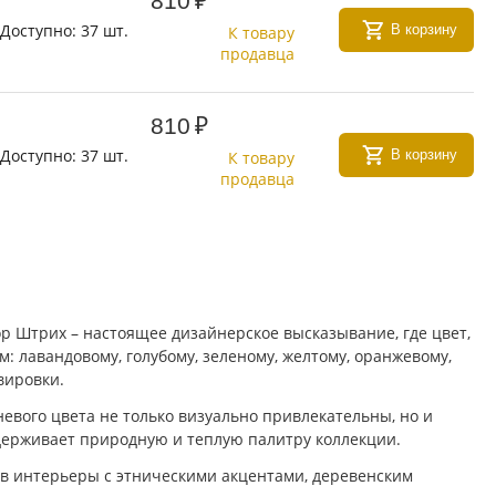
810
₽
Доступно:
37 шт.
В корзину
К товару
продавца
810
₽
Доступно:
37 шт.
В корзину
К товару
продавца
р Штрих – настоящее дизайнерское высказывание, где цвет,
 лавандовому, голубому, зеленому, желтому, оранжевому,
вировки.
вого цвета не только визуально привлекательны, но и
держивает природную и теплую палитру коллекции.
 в интерьеры с этническими акцентами, деревенским