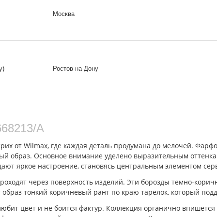
Москва
у)
Ростов-на-Дону
668213/A
их от Wilmax, где каждая деталь продумана до мелочей. Фарфо
й образ. Основное внимание уделено выразительным оттенкам:
дают яркое настроение, становясь центральным элементом сер
одят через поверхность изделий. Эти борозды темно-коричне
 образ тонкий коричневый рант по краю тарелок, который под
любит цвет и не боится фактур. Коллекция органично впишется