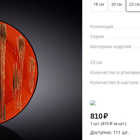
18
20
23
см
см
см
Коллекция
Серия
Материал изделия
23 см
Количество в упаковк
Количество в картоне
810
₽
1 шт. (
810
₽
за шт.)
Доступно:
111 шт.