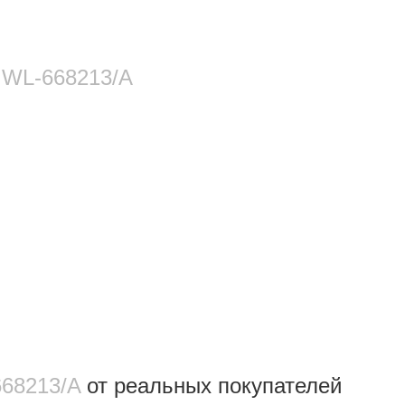
м WL‑668213/A
668213/A
от реальных покупателeй