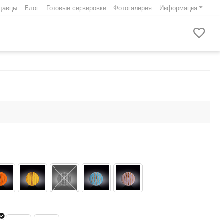
давцы
Блог
Готовые сервировки
Фотогалерея
Информация