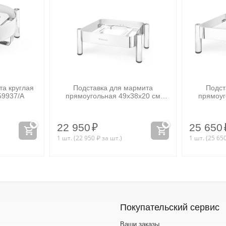
та круглая
Подставка для мармита
Подст
59937/A
прямоугольная 49x38x20 см
прямоуг
WL‑559938/A
22 950
₽
25 650
1 шт. (
22 950
₽
за шт.)
1 шт. (
25 65
Покупательский сервис
Ваши заказы