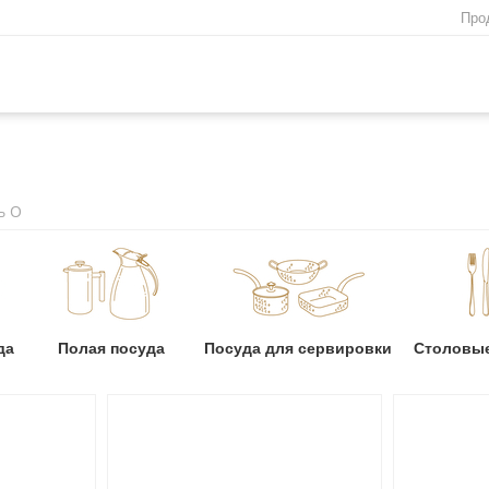
Про
ь O
да
Полая посуда
Посуда для сервировки
Столовы