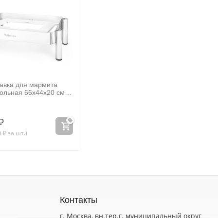
авка для мармита
ольная 66x44x20 см
WL‑559939/A
₽
0
₽
за шт.)
Контакты
г. Москва, вн.тер.г. муниципальный округ