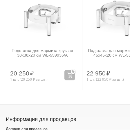
Подставка для мармита круглая
Подставка для марми
38x38x20 см WL‑559936/A
45x45x20 см WL‑5
20 250
₽
22 950
₽
1 шт. (
20 250
₽
за шт.)
1 шт. (
22 950
₽
за шт.)
Информация для продавцов
Договор для продавцов